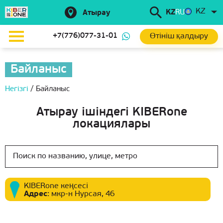
KZ
KZ
RU
Атырау
Өтініш қалдыру
+7(776)077-31-01
Байланыс
Негізгі
/
Байланыс
Атырау ішіндегі KIBERone
локациялары
KIBERone кеңсесі
Адрес
:
мкр-н Нурсая, 46