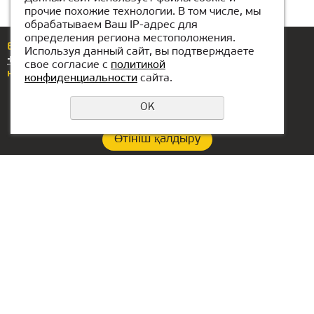
прочие похожие технологии. В том числе, мы
обрабатываем Ваш IP-адрес для
определения региона местоположения.
Егер сізде сұрақтар немесе ұсыныстар болса,
Используя данный сайт, вы подтверждаете
+7(776)077-31-01
нөміріне қоңырау шалыңыз
свое согласие с
политикой
немесе бізге жазыңыз
atyrau@kiber1.com
конфиденциальности
сайта.
OK
Өтініш қалдыру
Құпиялылық саясаты
Филиал байланыстары:
БАӘ-гі кеңсе:
+7(776)077-31-01
Lake Tower, Mazaya
Business Center AA1, floor
atyrau@kiber1.com
36
Атырау ішіндегі
Dubai, Jumeirah
локациялар
РФ-ғы бас кеңсе::