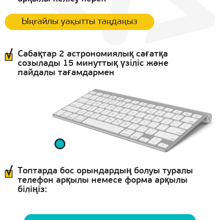
Ыңғайлы уақытты таңдаңыз
Сабақтар 2 астрономиялық сағатқа
созылады 15 минуттық үзіліс және
пайдалы тағамдармен
Топтарда бос орындардың болуы туралы
телефон арқылы немесе форма арқылы
біліңіз: