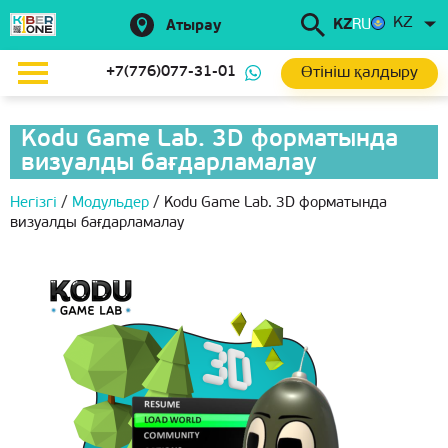
KZ
KZ
RU
Атырау
Өтініш қалдыру
+7(776)077-31-01
Kodu Game Lab. 3D форматында
визуалды бағдарламалау
Негізгі
/
Модульдер
/
Kodu Game Lab. 3D форматында
визуалды бағдарламалау