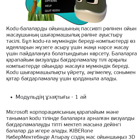
Kodu-балаларды ойыншының пассивті рөлінен ойын
жасаушының шығармашылық рөліне ауыстыру
тәсілі. Бұл kodu-ға мүмкіндік береді-компьютерді өз
идеяларын жүзеге асыру үшін жаңа нәрсе жасау
үшін пайдалануға болатындығын көрсету. Балаларға
қарапайым визуалды бағдарламалау тілі арқылы
компьютерде ойындар жасауға мүмкіндік береді.
Kodu шығармашылықты үйрету, әңгімелеу, сонымен
қатар бағдарламалау үшін қолданыла алады.
Модульдің ұзақтығы - 1 ай
Microsoft корпорациясының қарапайым және
танымал kodu тілінде балаларға арналған визуалды
бағдарламалауды тіпті мектеп жасына дейінгі
балалар да игере алады. KIBERone
КиберМектебінде Атырау сіздің жас ойыншыңыз 3D