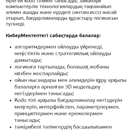
бірегей kodu тілімен танысады, заманауи
компьютерлік технологиялардың таңғажайып
әлемін ашады және күрделі синтаксиссіз жасай
отырып, бағдарламаларды құрастыру логикасын
түсінеді.
КиберМектептегі сабақтарда балалар:
алгоритмдермен ойлауды үйренеді,
кеңістіктік және стратегиялық ойлауды
дамытады;
логикаға тартылады, болашақ жобаны
көзбен жоспарлайды;
ойын нысандары мен әлемдерін құру арқылы
балаларға арналған 3D модельдеу
негіздерімен танысады;
Kodu тілі арқылы бағдарламалау негіздерін
меңгеріп, интерфейспен, параметрлермен,
принциптермен және ережелермен
танысады;
тәжірибелі тәлімгердің басшылығымен