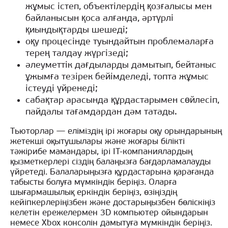
жұмыс істеп, объектілердің қозғалысы мен
байланысын қоса алғанда, әртүрлі
қиындықтарды шешеді;
оқу процесінде туындайтын проблемаларға
терең талдау жүргізеді;
әлеуметтік дағдыларды дамытып, бейтаныс
ұжымға тезірек бейімделеді, топта жұмыс
істеуді үйренеді;
сабақтар арасында құрдастарымен сөйлесіп,
пайдалы тағамдардан дәм татады.
Тьюторлар — еліміздің ірі жоғары оқу орындарының
жетекші оқытушылары және жоғары білікті
тәжірибе мамандары, ірі IT-компаниялардың
қызметкерлері сіздің балаңызға бағдарламалауды
үйретеді. Балаларыңызға құрдастарына қарағанда
табысты болуға мүмкіндік беріңіз. Оларға
шығармашылық еркіндік беріңіз, өзіңіздің
кейіпкерлеріңізбен және достарыңызбен бөліскіңіз
келетін ережелермен 3D компьютер ойындарын
немесе Xbox консолін дамытуға мүмкіндік беріңіз.