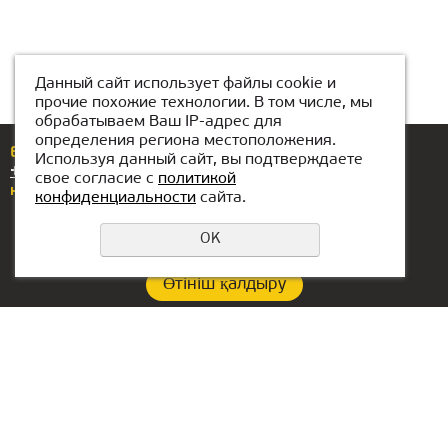
Данный сайт использует файлы cookie и
прочие похожие технологии. В том числе, мы
обрабатываем Ваш IP-адрес для
определения региона местоположения.
Егер сізде сұрақтар немесе ұсыныстар болса,
Используя данный сайт, вы подтверждаете
+7(776)077-31-01
нөміріне қоңырау шалыңыз
свое согласие с
политикой
немесе бізге жазыңыз
atyrau@kiber1.com
конфиденциальности
сайта.
OK
Өтініш қалдыру
Құпиялылық саясаты
Филиал байланыстары:
БАӘ-гі кеңсе:
+7(776)077-31-01
Lake Tower, Mazaya
Business Center AA1, floor
atyrau@kiber1.com