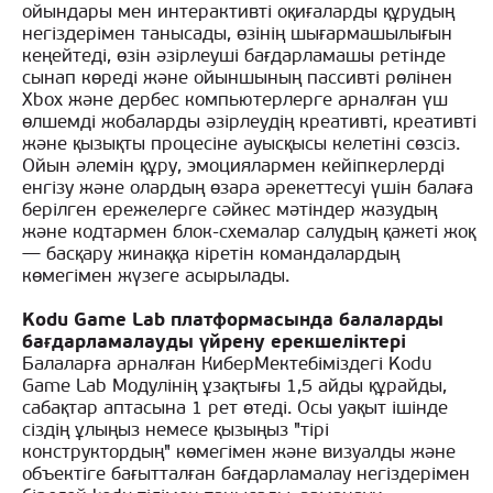
ойындары мен интерактивті оқиғаларды құрудың
негіздерімен танысады, өзінің шығармашылығын
кеңейтеді, өзін әзірлеуші бағдарламашы ретінде
сынап көреді және ойыншының пассивті рөлінен
Xbox және дербес компьютерлерге арналған үш
өлшемді жобаларды әзірлеудің креативті, креативті
және қызықты процесіне ауысқысы келетіні сөзсіз.
Ойын әлемін құру, эмоциялармен кейіпкерлерді
енгізу және олардың өзара әрекеттесуі үшін балаға
берілген ережелерге сәйкес мәтіндер жазудың
және кодтармен блок-схемалар салудың қажеті жоқ
— басқару жинаққа кіретін командалардың
көмегімен жүзеге асырылады.
Kodu Game Lab платформасында балаларды
бағдарламалауды үйрену ерекшеліктері
Балаларға арналған КиберМектебіміздегі Kodu
Game Lab Модулінің ұзақтығы 1,5 айды құрайды,
сабақтар аптасына 1 рет өтеді. Осы уақыт ішінде
сіздің ұлыңыз немесе қызыңыз "тірі
конструктордың" көмегімен және визуалды және
объектіге бағытталған бағдарламалау негіздерімен