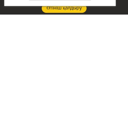
Өтініш қалдыру
Құпиялылық саясаты
Филиал байланыстары:
БАӘ-гі кеңсе:
+7(776)077-31-01
Lake Tower, Mazaya
Business Center AA1, floor
atyrau@kiber1.com
36
Атырау ішіндегі
Dubai, Jumeirah
локациялар
РФ-ғы бас кеңсе::
Екатеринбург қ.,
Сакко және Ванцетти
көшелері, 64, оф.301
Жұмыс кестесі
10.00 – 18.00
күнделікті