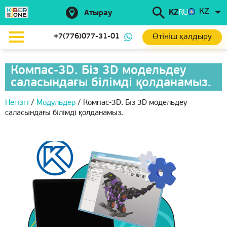
KZ
KZ
RU
Атырау
Өтініш қалдыру
+7(776)077-31-01
Компас-3D. Біз 3D модельдеу
саласындағы білімді қолданамыз.
Негізгі
/
Модульдер
/
Компас-3D. Біз 3D модельдеу
саласындағы білімді қолданамыз.