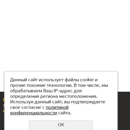
Данный сайт использует файлы cookie и
прочие похожие технологии. В том числе, мы
обрабатываем Ваш IP-адрес для
определения региона местоположения.
Егер сізде сұрақтар немесе ұсыныстар болса,
Используя данный сайт, вы подтверждаете
+7(776)077-31-01
нөміріне қоңырау шалыңыз
свое согласие с
политикой
немесе бізге жазыңыз
atyrau@kiber1.com
конфиденциальности
сайта.
OK