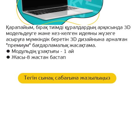
Қарапайым, бірақ тиімді құралдардың арқасында 3D
модельдеуге және кез-келген идеяны жүзеге
асыруға мүмкіндік беретін 3D дизайнына арналған
"премиум" бағдарламалық жасақтама.
● Модульдің ұзақтығы - 1 ай
● Жасы-8 жастан бастап
Тегін сынақ сабағына жазылыңыз