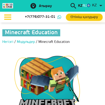
KZ
KZ
RU
Атырау
Өтініш қалдыру
+7(776)077-31-01
Minecraft Education
Негізгі
/
Модульдер
/
Minecraft Education