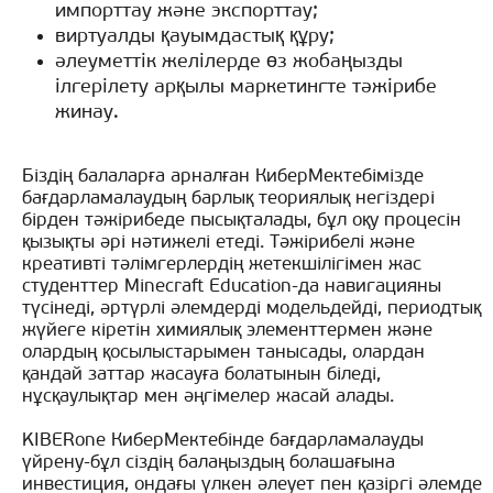
импорттау және экспорттау;
виртуалды қауымдастық құру;
әлеуметтік желілерде өз жобаңызды
ілгерілету арқылы маркетингте тәжірибе
жинау.
Біздің балаларға арналған КиберМектебімізде
бағдарламалаудың барлық теориялық негіздері
бірден тәжірибеде пысықталады, бұл оқу процесін
қызықты әрі нәтижелі етеді. Тәжірибелі және
креативті тәлімгерлердің жетекшілігімен жас
студенттер Minecraft Education-да навигацияны
түсінеді, әртүрлі әлемдерді модельдейді, периодтық
жүйеге кіретін химиялық элементтермен және
олардың қосылыстарымен танысады, олардан
қандай заттар жасауға болатынын біледі,
нұсқаулықтар мен әңгімелер жасай алады.
KIBERone КиберМектебінде бағдарламалауды
үйрену-бұл сіздің балаңыздың болашағына
инвестиция, ондағы үлкен әлеует пен қазіргі әлемде