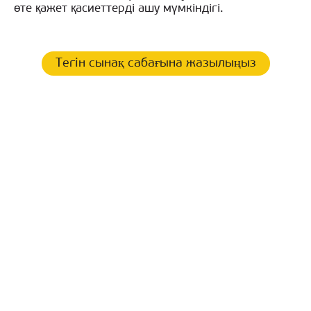
өте қажет қасиеттерді ашу мүмкіндігі.
Тегін сынақ сабағына жазылыңыз