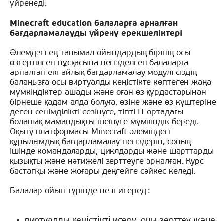
үйренеді.
Minecraft education балаларға арналған
бағдарламалауды үйрену ерекшеліктері
Әлемдегі ең танымал ойындардың бірінің осы
өзгертілген нұсқасына негізделген балаларға
арналған екі айлық бағдарламалау модулі сіздің
балаңызға осы виртуалды кеңістікте көптеген жаңа
мүмкіндіктер ашады және оған өз құрдастарынан
бірнеше қадам алда болуға, өзіне және өз күштеріне
деген сенімділікті сезінуге, тіпті IT-ортадағы
болашақ мамандықты шешуге мүмкіндік береді.
Оқыту платформасы Minecraft әлеміндегі
құрылымдық бағдарламалау негіздерін, соның
ішінде командаларды, циклдарды және шарттарды
қызықты және нәтижелі зерттеуге арналған. Курс
бастапқы және жоғары деңгейге сәйкес келеді.
Балалар ойын түрінде нені игереді:
виртуалды кеңістікті игеру, оны зерттеу және