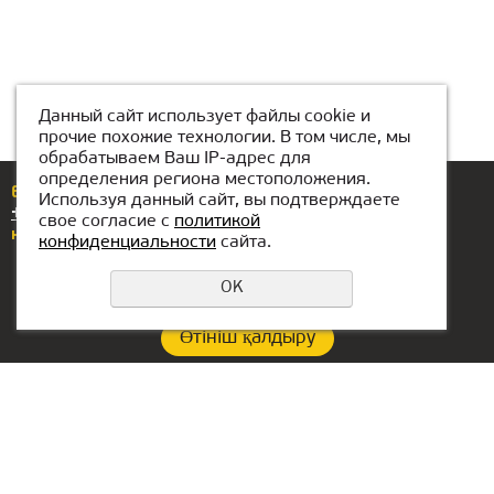
Данный сайт использует файлы cookie и
прочие похожие технологии. В том числе, мы
обрабатываем Ваш IP-адрес для
определения региона местоположения.
Егер сізде сұрақтар немесе ұсыныстар болса,
Используя данный сайт, вы подтверждаете
+7(776)077-31-01
нөміріне қоңырау шалыңыз
свое согласие с
политикой
немесе бізге жазыңыз
atyrau@kiber1.com
конфиденциальности
сайта.
OK
Өтініш қалдыру
Құпиялылық саясаты
Филиал байланыстары:
БАӘ-гі кеңсе:
+7(776)077-31-01
Lake Tower, Mazaya