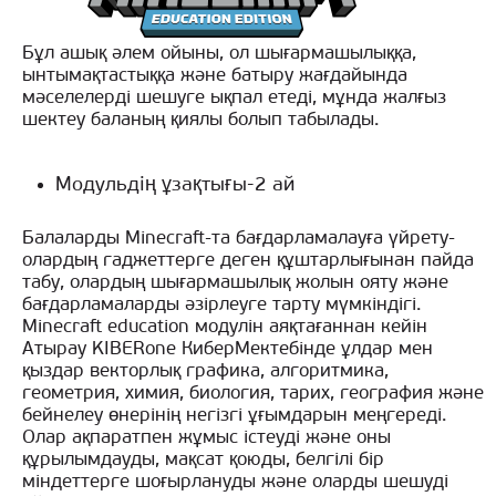
Бұл ашық әлем ойыны, ол шығармашылыққа,
ынтымақтастыққа және батыру жағдайында
мәселелерді шешуге ықпал етеді, мұнда жалғыз
шектеу баланың қиялы болып табылады.
Модульдің ұзақтығы-2 ай
Балаларды Minecraft-та бағдарламалауға үйрету-
олардың гаджеттерге деген құштарлығынан пайда
табу, олардың шығармашылық жолын ояту және
бағдарламаларды әзірлеуге тарту мүмкіндігі.
Minecraft education модулін аяқтағаннан кейін
Атырау KIBERone КиберМектебінде ұлдар мен
қыздар векторлық графика, алгоритмика,
геометрия, химия, биология, тарих, география және
бейнелеу өнерінің негізгі ұғымдарын меңгереді.
Олар ақпаратпен жұмыс істеуді және оны
құрылымдауды, мақсат қоюды, белгілі бір
міндеттерге шоғырлануды және оларды шешуді