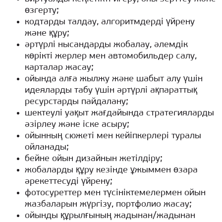
өзгерту;
кодтарды талдау, алгоритмдерді үйрену
және құру;
әртүрлі нысандарды жобалау, әлемдік
көрікті жерлер мен автомобильдер салу,
карталар жасау;
ойында алға жылжу және шабыт алу үшін
идеяларды табу үшін әртүрлі ақпараттық
ресурстарды пайдалану;
шектеулі уақыт жағдайында стратегияларды
әзірлеу және іске асыру;
ойынның сюжеті мен кейіпкерлері туралы
ойланады;
бейне ойын дизайнын жетілдіру;
жобаларды құру кезінде ұжыммен өзара
әрекеттесуді үйрену;
фотосуреттер мен түсініктемелермен ойын
жазбаларын жүргізу, портфолио жасау;
ойынды құрылғының жадынан/жадынан