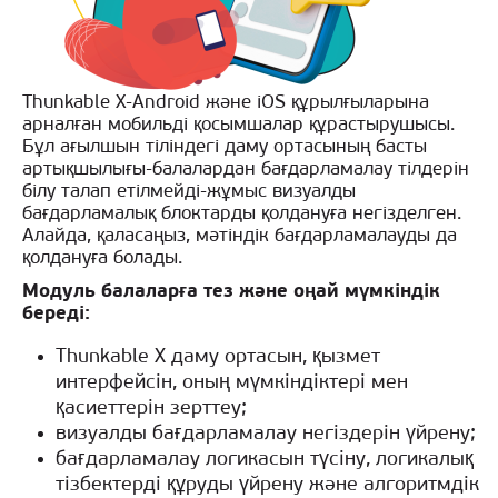
Thunkable X-Android және iOS құрылғыларына
арналған мобильді қосымшалар құрастырушысы.
Бұл ағылшын тіліндегі даму ортасының басты
артықшылығы-балалардан бағдарламалау тілдерін
білу талап етілмейді-жұмыс визуалды
бағдарламалық блоктарды қолдануға негізделген.
Алайда, қаласаңыз, мәтіндік бағдарламалауды да
қолдануға болады.
Модуль балаларға тез және оңай мүмкіндік
береді:
Thunkable X даму ортасын, қызмет
интерфейсін, оның мүмкіндіктері мен
қасиеттерін зерттеу;
визуалды бағдарламалау негіздерін үйрену;
бағдарламалау логикасын түсіну, логикалық
тізбектерді құруды үйрену және алгоритмдік