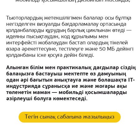
мобильді қосымшаның дизайнын жасайды;
Тьюторлардың жетекшілігімен балалар осы бұлтқа
негізделген визуалды бағдарламалау ортасында
қолданбаларды құрудың барлық циклынан өтеді —
идеяны пысықтаудан, код құрылымы мен
интерфейсті жобалаудан бастап олардың тікелей
өзара әрекеттесуіне, тестілеуге және 50 МБ дейінгі
қолданбаны іске қосуға дейін біледі.
Алынған білім мен практикалық дағдылар сіздің
балаңызға бастауыш мектепте өз дамуының
одан әрі бағытын анықтауға және болашақта IT-
индустрияда сұранысқа ие және жоғары ақы
төленетін маман — мобильді қосымшаларды
әзірлеуші болуға көмектеседі.
Тегін сынақ сабағына жазылыңыз