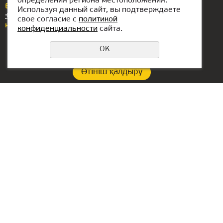
определения региона местоположения.
Егер сізде сұрақтар немесе ұсыныстар болса,
Используя данный сайт, вы подтверждаете
+7(776)077-31-01
нөміріне қоңырау шалыңыз
свое согласие с
политикой
немесе бізге жазыңыз
atyrau@kiber1.com
конфиденциальности
сайта.
OK
Өтініш қалдыру
Құпиялылық саясаты
Филиал байланыстары:
БАӘ-гі кеңсе:
+7(776)077-31-01
Lake Tower, Mazaya
Business Center AA1, floor
atyrau@kiber1.com
36
Атырау ішіндегі
Dubai, Jumeirah
локациялар
РФ-ғы бас кеңсе::
Екатеринбург қ.,
Сакко және Ванцетти
көшелері, 64, оф.301