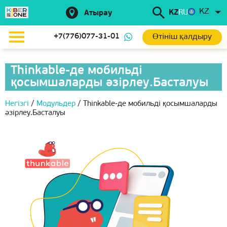
KZ
KZ
RU
Атырау
Өтініш қалдыру
+7(776)077-31-01
Thinkable-де мобильді
қосымшаларды әзірлеу.Басталуы
Негізгі
/
Модульдер
/
Thinkable-де мобильді қосымшаларды
әзірлеу.Басталуы