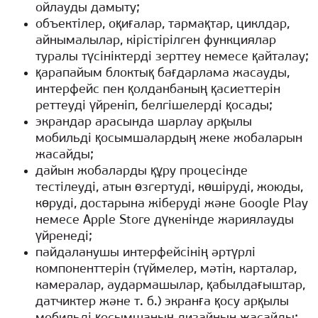
ойлауды дамыту;
объектілер, оқиғалар, тармақтар, циклдар,
айнымалылар, кірістірілген функциялар
туралы түсініктерді зерттеу немесе қайталау;
қарапайым блоктық бағдарлама жасауды,
интерфейс пен қолданбаның қасиеттерін
реттеуді үйреніп, белгішелерді қосады;
экрандар арасында шарлау арқылы
мобильді қосымшалардың жеке жобаларын
жасайды;
дайын жобаларды құру процесінде
тестілеуді, атын өзгертуді, көшіруді, жоюды,
көруді, достарына жіберуді және Google Play
немесе Apple Store дүкенінде жариялауды
үйренеді;
пайдаланушы интерфейсінің әртүрлі
компоненттерін (түймелер, мәтін, карталар,
камералар, аудармашылар, қабылдағыштар,
датчиктер және т. б.) экранға қосу арқылы