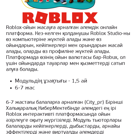
Roblox-ойын жасауға арналған әлемдік онлайн
платформа. Кез-келген қолданушы Roblox Studio-ны
өз компьютеріне жүктей алады және өз
ойындарын, кейіпкерлері мен орындарын жасай
алады, оларды өз профиліне жүктей алады.
Платформада өзінің ойын валютасы бар-Robux, ол
үшін ойындарда тауарлар мен қызметтерді сатып
алуға болады.
Модульдің ұзақтығы - 1,5 ай
6-7 жас
6-7 жастағы балаларға арналған {City_pr} Бірінші
Халықаралық КиберМектебінде әлемдегі ең ірі
Roblox интерактивті платформасында ойын
әзірлеуге оқыту жүргізіледі. Модуль тьюторлары
балаларды кейіпкерлерді, дыбыстарды, арнайы
эффектілерді және виртуалды әлемдерді