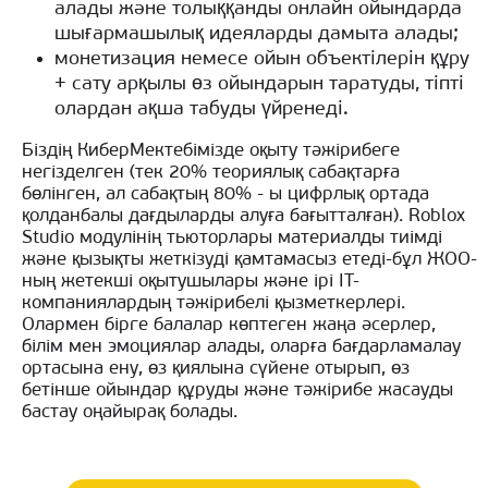
алады және толыққанды онлайн ойындарда
шығармашылық идеяларды дамыта алады;
монетизация немесе ойын объектілерін құру
+ сату арқылы өз ойындарын таратуды, тіпті
олардан ақша табуды үйренеді.
Біздің КиберМектебімізде оқыту тәжірибеге
негізделген (тек 20% теориялық сабақтарға
бөлінген, ал сабақтың 80% - ы цифрлық ортада
қолданбалы дағдыларды алуға бағытталған). Roblox
Studio модулінің тьюторлары материалды тиімді
және қызықты жеткізуді қамтамасыз етеді-бұл ЖОО-
ның жетекші оқытушылары және ірі IT-
компаниялардың тәжірибелі қызметкерлері.
Олармен бірге балалар көптеген жаңа әсерлер,
білім мен эмоциялар алады, оларға бағдарламалау
ортасына ену, өз қиялына сүйене отырып, өз
бетінше ойындар құруды және тәжірибе жасауды
бастау оңайырақ болады.