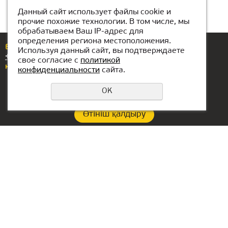
Данный сайт использует файлы cookie и
прочие похожие технологии. В том числе, мы
обрабатываем Ваш IP-адрес для
определения региона местоположения.
Егер сізде сұрақтар немесе ұсыныстар болса,
Используя данный сайт, вы подтверждаете
+7(776)077-31-01
нөміріне қоңырау шалыңыз
свое согласие с
политикой
немесе бізге жазыңыз
atyrau@kiber1.com
конфиденциальности
сайта.
OK
Өтініш қалдыру
Құпиялылық саясаты
Филиал байланыстары:
БАӘ-гі кеңсе:
+7(776)077-31-01
Lake Tower, Mazaya
Business Center AA1, floor
atyrau@kiber1.com
36
Атырау ішіндегі
Dubai, Jumeirah
локациялар
РФ-ғы бас кеңсе::