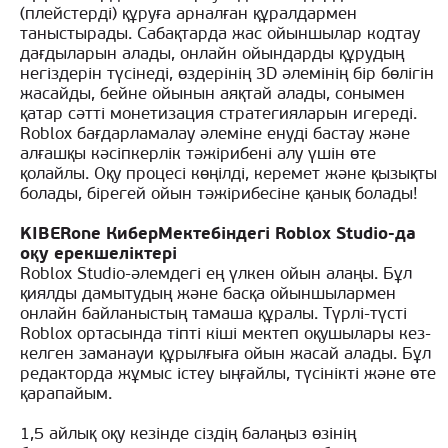
(плейстерді) құруға арналған құралдармен
таныстырады. Сабақтарда жас ойыншылар кодтау
дағдыларын алады, онлайн ойындарды құрудың
негіздерін түсінеді, өздерінің 3D әлемінің бір бөлігін
жасайды, бейне ойынын аяқтай алады, сонымен
қатар сәтті монетизация стратегияларын игереді.
Roblox бағдарламалау әлеміне енуді бастау және
алғашқы кәсіпкерлік тәжірибені алу үшін өте
қолайлы. Оқу процесі көңілді, керемет және қызықты
болады, бірегей ойын тәжірибесіне қанық болады!
KIBERone КиберМектебіндегі Roblox Studio-да
оқу ерекшеліктері
Roblox Studio-әлемдегі ең үлкен ойын алаңы. Бұл
қиялды дамытудың және басқа ойыншылармен
онлайн байланыстың тамаша құралы. Түрлі-түсті
Roblox ортасында тіпті кіші мектеп оқушылары кез-
келген заманауи құрылғыға ойын жасай алады. Бұл
редакторда жұмыс істеу ыңғайлы, түсінікті және өте
қарапайым.
1,5 айлық оқу кезінде сіздің балаңыз өзінің