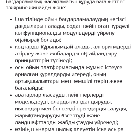
бағдарламалық жасақтамасын құруда баға жетпес
тәжірибе жинайды және:
Lua тілінде ойын бағдарламалаудың негізгі
дағдыларын алады, содан кейін оған күрделі
көпфункционалды модульдерді үйрену
оңайырақ болады;
кодтарды құрылымдай алады, алгоритмдерді
әзірлеу және жобаларды оңтайландыру
принциптерін түсінеді;
осы ойын платформасында жұмыс істеуге
арналған құралдарды игереді, оның
артықшылықтары мен кемшіліктерін жеке
бағалайды;
аватарлар жасауды, кейіпкерлерді
модельдеуді, оларды жандандыруды,
нысандар мен белсенді орындарды салуды,
жарықтандыруды өзгертуді және
ландшафттарды жабдықтауды үйренеді;
өзінің шығармашылық әлеуетін іске асыра