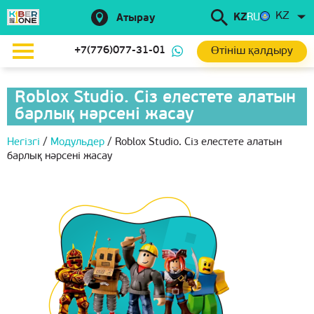
KZ
KZ
RU
Атырау
Өтініш қалдыру
+7(776)077-31-01
Roblox Studio. Сіз елестете алатын
барлық нәрсені жасау
Негізгі
/
Модульдер
/
Roblox Studio. Сіз елестете алатын
барлық нәрсені жасау