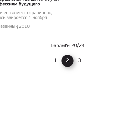
фессиям будущего
ичество мест ограничено,
сь закроется 1 ноября
Қазанның 2018
Барлығы 20/24
1
2
3