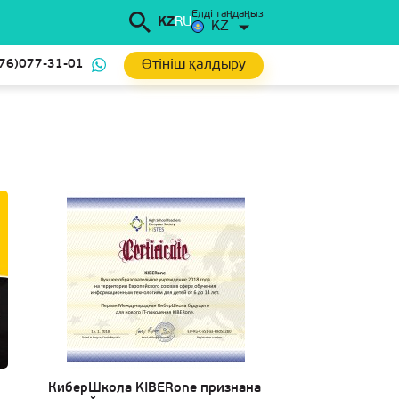
Елді таңдаңыз
KZ
RU
KZ
Өтініш қалдыру
76)077-31-01
КиберШкола KIBERone признана