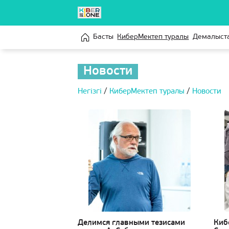
Басты
КиберМектеп туралы
Демалыст
Новости
Негізгі
/
КиберМектеп туралы
/
Новости
Делимся главными тезисами
Киб