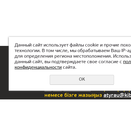
Данный сайт использует файлы cookie и прочие пох
технологии. В том числе, мы обрабатываем Ваш IP-а
для определения региона местоположения. Исполь
Басты
КиберМектеп туралы
Дем
данный сайт, вы подтверждаете свое согласие с
пол
конфиденциальности
сайта.
OK
Егер сізде сұрақтар немесе ұсын
+7(776)077-31-01
нөміріне қоңы
немесе бізге жазыңыз
atyrau@ki
РФ-ғы бас кеңсе::
БАӘ-г
Екатеринбург қ.,
Lak
Сакко және Ванцетти
Bus