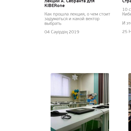
лекции А. Себранта для
Стр
KIBERone
10 
Как прошла лекция, о чем стоит
Киб
задуматься и какой вектор
И эт
выбрать
25 
04 Сәуірдің 2019