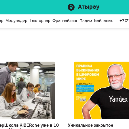
Атырау
ар
Модульдер
Тьюторлар
Франчайзинг
Байланыс
+7(7
Төлем
ерШкола KIBERone уже в 10
Уникальное закрытое