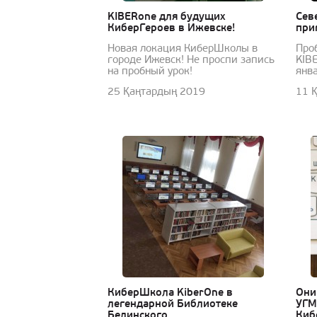
KIBERone для будущих
Сев
КиберГероев в Ижевске!
при
Новая локация КиберШколы в
Про
городе Ижевск! Не проспи запись
KIB
на пробный урок!
янв
25 Қаңтардың 2019
11 
КиберШкола KiberOne в
Они
легендарной Библиотеке
УГМ
Белинского
Киб