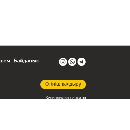
өлем
Байланыс
Өтініш қалдыру
Құпиялылық саясаты