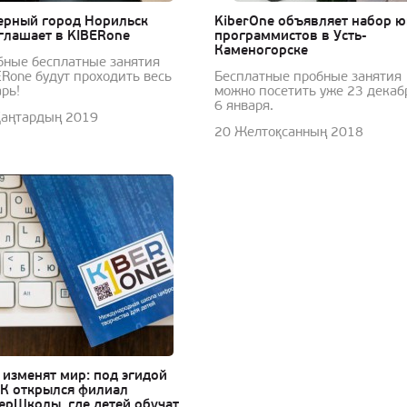
ерный город Норильск
KiberOne объявляет набор 
глашает в KIBERone
программистов в Усть-
Каменогорске
бные бесплатные занятия
ERone будут проходить весь
Бесплатные пробные занятия
арь!
можно посетить уже 23 декаб
6 января.
Қаңтардың 2019
20 Желтоқсанның 2018
 изменят мир: под эгидой
К открылся филиал
ерШколы, где детей обучат