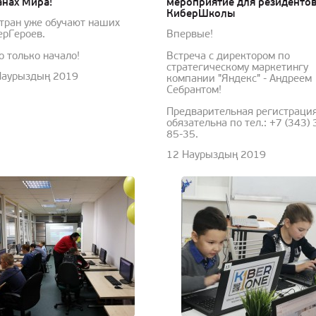
анах Мира!
мероприятие для резиденто
КиберШколы
стран уже обучают наших
ерГероев.
Впервые!
о только начало!
Встреча с директором по
стратегическому маркетингу
Наурыздың 2019
компании "Яндекс" - Андреем
Себрантом!
Предварительная регистраци
обязательна по тел.: +7 (343) 
85-35.
12 Наурыздың 2019