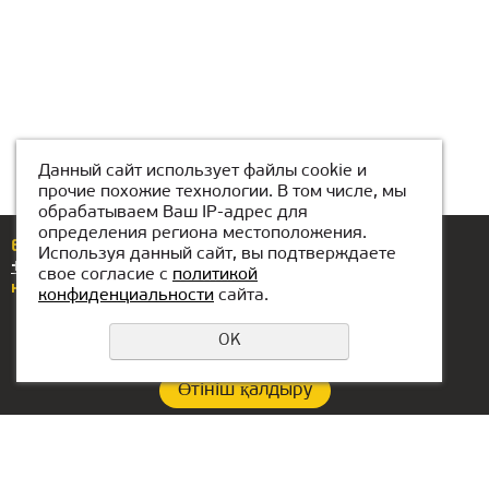
Данный сайт использует файлы cookie и
прочие похожие технологии. В том числе, мы
обрабатываем Ваш IP-адрес для
определения региона местоположения.
Егер сізде сұрақтар немесе ұсыныстар болса,
Используя данный сайт, вы подтверждаете
+7(776)077-31-01
нөміріне қоңырау шалыңыз
свое согласие с
политикой
немесе бізге жазыңыз
atyrau@kiber1.com
конфиденциальности
сайта.
OK
Өтініш қалдыру
Құпиялылық саясаты