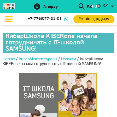
KZ
KZ
RU
Атырау
Өтініш қалдыру
+7(776)077-31-01
КиберШкола KIBERone начала
сотрудничать с IT-школой
SAMSUNG!
Негізгі
/
КиберМектеп туралы
/
Новости
/
КиберШкола
KIBERone начала сотрудничать с IT-школой SAMSUNG!