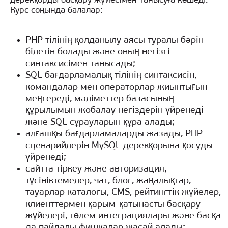
дерекқорды басқару жүйесімен танысуға көшеді.
Курс соңында балалар:
PHP тілінің қолданылу аясы туралы бәрін
білетін болады және оның негізгі
синтаксисімен танысады;
SQL бағдарламалық тілінің синтаксисін,
командалар мен операторлар жиынтығын
меңгереді, мәліметтер базасының
құрылымын жобалау негіздерін үйренеді
және SQL сұрауларын құра алады;
алғашқы бағдарламаларды жазады, PHP
сценарийлерін MySQL дерекқорына қосуды
үйренеді;
сайтта тіркеу және авторизация,
түсініктемелер, чат, блог, жаңалықтар,
тауарлар каталогы, CMS, рейтингтік жүйелер,
клиенттермен қарым-қатынасты басқару
жүйелері, төлем интеграциялары және басқа
да пайдалы фишкалар жасай алады;