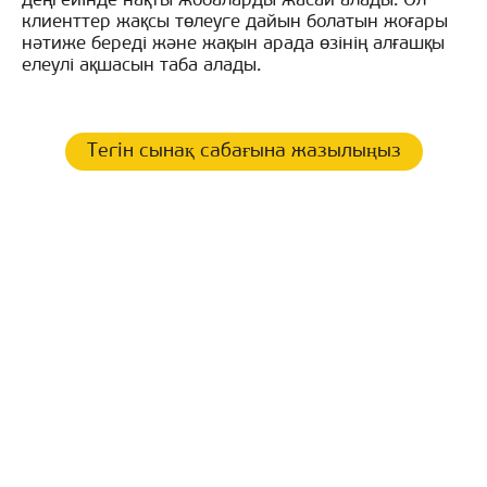
деңгейінде нақты жобаларды жасай алады. Ол
клиенттер жақсы төлеуге дайын болатын жоғары
нәтиже береді және жақын арада өзінің алғашқы
елеулі ақшасын таба алады.
Тегін сынақ сабағына жазылыңыз