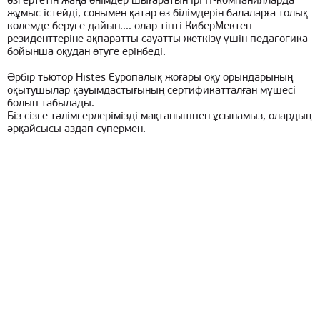
өзгертетін жаңа өнімдер шығаратын ірі IT-компанияларда
жұмыс істейді, сонымен қатар өз білімдерін балаларға толық
көлемде беруге дайын.... олар тіпті КиберМектеп
резиденттеріне ақпаратты сауатты жеткізу үшін педагогика
бойынша оқудан өтуге ерінбеді.
Әрбір тьютор Histes Еуропалық жоғары оқу орындарының
оқытушылар қауымдастығының сертификатталған мүшесі
болып табылады.
Біз сізге тәлімгерлерімізді мақтанышпен ұсынамыз, олардың
әрқайсысы аздап супермен.