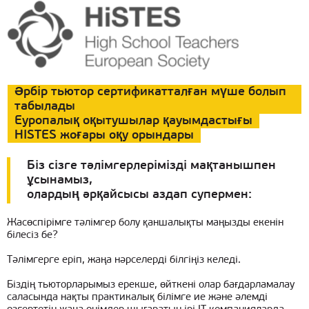
Әрбір тьютор сертификатталған мүше болып
табылады
Еуропалық оқытушылар қауымдастығы
HISTES жоғары оқу орындары
Біз сізге тәлімгерлерімізді мақтанышпен
ұсынамыз,
олардың әрқайсысы аздап супермен:
Жасөспірімге тәлімгер болу қаншалықты маңызды екенін
білесіз бе?
Тәлімгерге еріп, жаңа нәрселерді білгіңіз келеді.
Біздің тьюторларымыз ерекше, өйткені олар бағдарламалау
саласында нақты практикалық білімге ие және әлемді