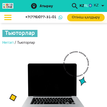
KZ
KZ
RU
Атырау
Өтініш қалдыру
+7(776)077-31-01
Тьюторлар
Негізгі
/
Тьюторлар