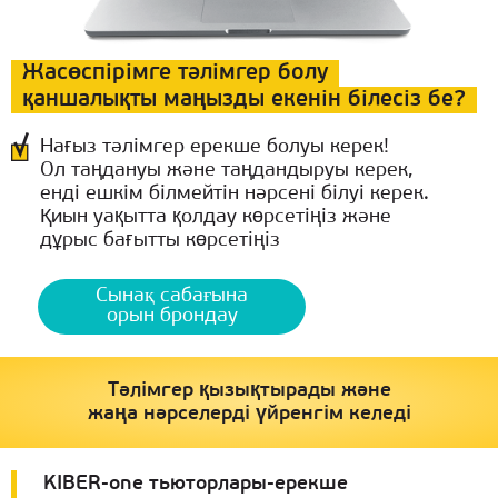
Жасөспірімге тәлімгер болу
қаншалықты маңызды екенін білесіз бе?
Нағыз тәлімгер ерекше болуы керек!
Ол таңдануы және таңдандыруы керек,
енді ешкім білмейтін нәрсені білуі керек.
Қиын уақытта қолдау көрсетіңіз және
дұрыс бағытты көрсетіңіз
Сынақ сабағына
орын брондау
Тәлімгер қызықтырады және
жаңа нәрселерді үйренгім келеді
KIBER-one тьюторлары-ерекше