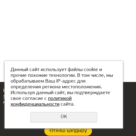
Данный сайт использует файлы cookie и
прочие похожие технологии. В том числе, мы
обрабатываем Ваш IP-адрес для
определения региона местоположения.
Егер сізде сұрақтар немесе ұсыныстар болса,
Используя данный сайт, вы подтверждаете
+7(776)077-31-01
нөміріне қоңырау шалыңыз
свое согласие с
политикой
немесе бізге жазыңыз
atyrau@kiber1.com
конфиденциальности
сайта.
OK
Өтініш қалдыру