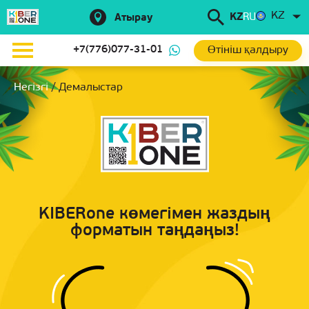
KZ
KZ
RU
Атырау
Өтініш қалдыру
+7(776)077-31-01
Негізгі
/
Демалыстар
KIBERone көмегімен жаздың
форматын таңдаңыз!