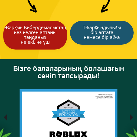
Жарқын Кибердемалыстар
T-қарқындылығы
кез келген аптаны
бір аптаға
таңдаңыз
немесе бір айға
не екі, не үш
Бізге балаларының болашағын
сеніп тапсырады!