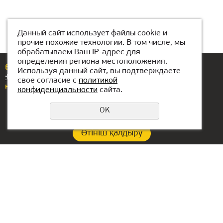
Данный сайт использует файлы cookie и
прочие похожие технологии. В том числе, мы
обрабатываем Ваш IP-адрес для
определения региона местоположения.
Егер сізде сұрақтар немесе ұсыныстар болса,
Используя данный сайт, вы подтверждаете
+7(776)077-31-01
нөміріне қоңырау шалыңыз
свое согласие с
политикой
немесе бізге жазыңыз
atyrau@kiber1.com
конфиденциальности
сайта.
OK
Өтініш қалдыру
Құпиялылық саясаты
Филиал байланыстары:
БАӘ-гі кеңсе:
+7(776)077-31-01
Lake Tower, Mazaya
Business Center AA1, floor
atyrau@kiber1.com
36
Атырау ішіндегі